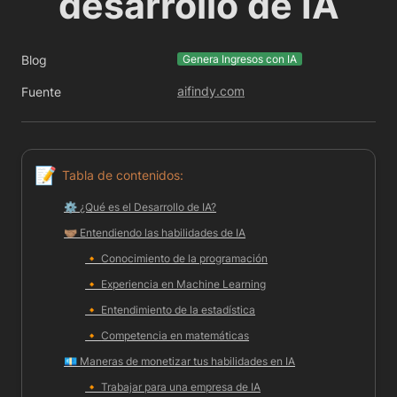
desarrollo de IA
Blog
Genera Ingresos con IA
aifindy.com
Fuente
📝
Tabla de contenidos:
⚙️ 
¿Qué es el Desarrollo de IA?
🤝🏽 
Entendiendo las habilidades de IA
🔸 
Conocimiento de la programación
🔸 
Experiencia en Machine Learning
🔸 
Entendimiento de la estadística
🔸 
Competencia en matemáticas
💶 
Maneras de monetizar tus habilidades en IA
🔸 
Trabajar para una empresa de IA