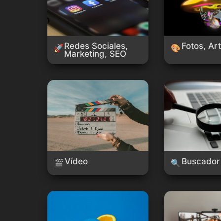
Redes Sociales, 
Fotos, Ar
🚀
🎨
Marketing, SEO
Vídeo
Buscador
Vídeo
Buscador
🎬
🔍
Divertido
Gaming