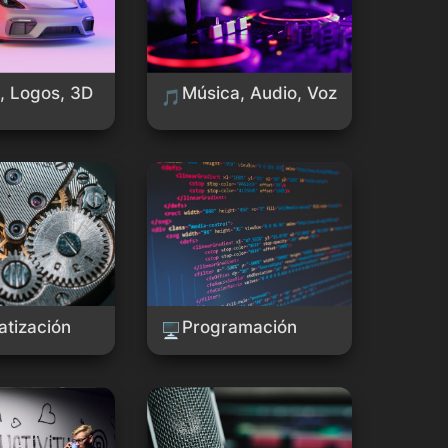
, Logos, 3D
Música, Audio, Voz
🎵
ón
Programación
tización
Programación
🖥️
d
Texto a Voz