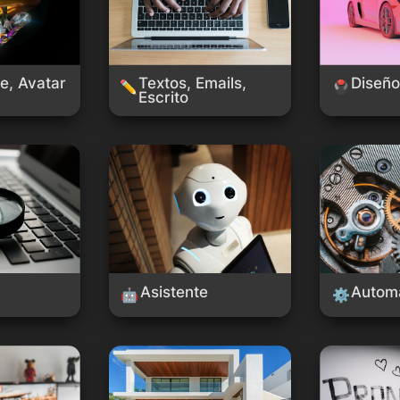
te, Avatar
Textos, Emails, 
Diseño
✏️
🖲️
Escrito
Asistente
Automatizaci
Asistente
Automa
🤖
⚙
Inmobiliaria/Arquitectura
Productivida