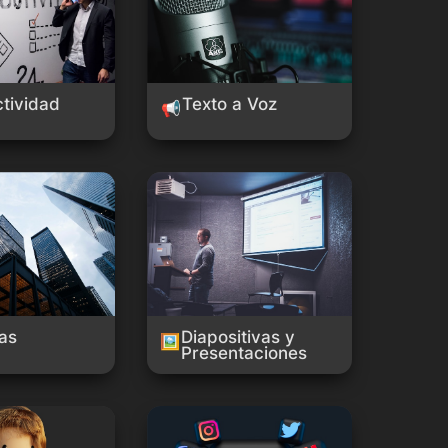
tividad
Texto a Voz
📢
Diapositivas y Presentaciones
as
Diapositivas y 
🖼️
Presentaciones
Redes Sociales