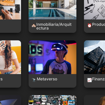
Inmobiliaria/Arquit
Produc
🏘️
⏰
ectura
Metaverso
Finanzas
rs
Metaverso
Finanz
🔭
📈
Logos
Avatar