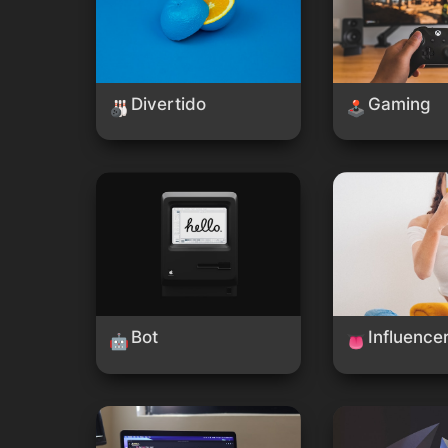
Divertido
Gaming
🎳
🕹️
Bot
Influencers
Bot
Influence
🤖
👅
API
3D