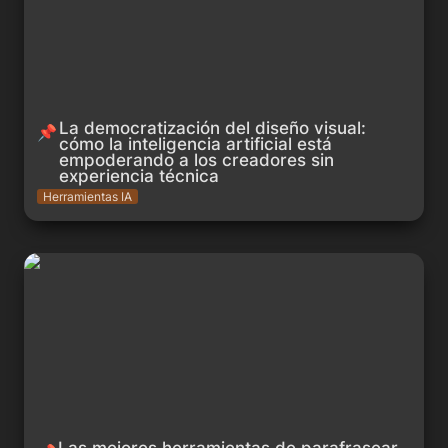
La democratización del diseño visual:

📌
cómo la inteligencia artificial está

empoderando a los creadores sin

experiencia técnica
Herramientas IA
Las mejores herramientas de parafrasear impulsadas por IA
en 2023