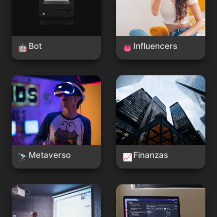
Bot
Influencers
🤖
👅
Metaverso
Finanzas
Metaverso
Finanzas
🔭
📈
Diapositivas y
API
Presentaciones