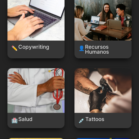
Copywriting
Recursos 
✏️
👤
Humanos
Salud
Tattoos
Salud
Tattoos
🏥
💉