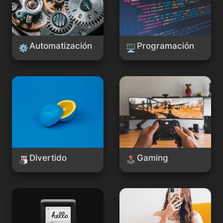
Automatización
Programación
⚙
🖥️
Divertido
Gaming
Divertido
Gaming
🎳
🕹️
Bot
Influencers