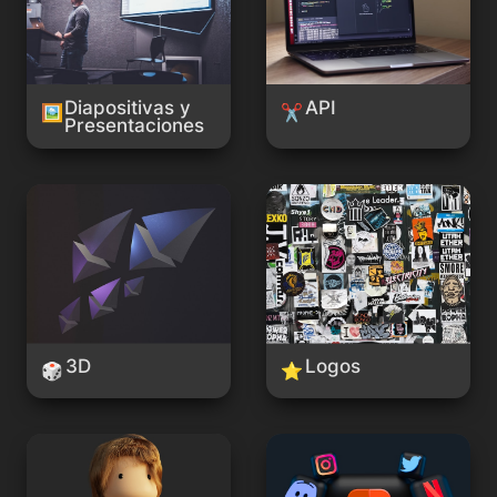
Diapositivas y 
API
🖼️
✂️
Presentaciones
3D
Logos
3D
Logos
🎲
⭐
Avatar
Redes Sociales