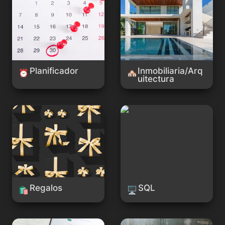
Planificador
Inmobiliaria/Arq
⏰
🏘️
uitectura
Regalos
SQL
Regalos
SQL
🛍️
🖥️
Copywriting
Recursos Humanos