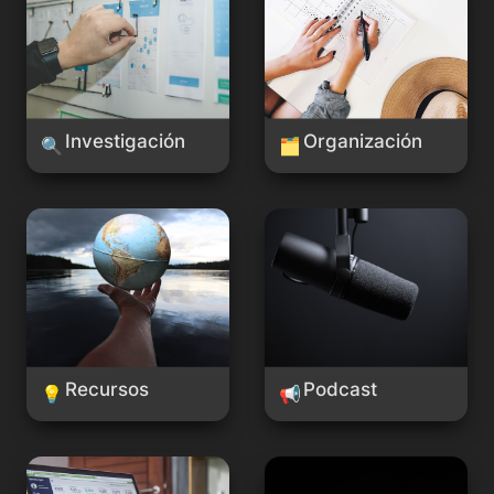
Investigación
Organización
🔍
🗂️
Recursos
Podcast
Recursos
Podcast
💡
📢
Análisis de Datos
Prompts