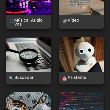
Música, Audio, 
Vídeo
🎵
🎬
Voz
Buscador
Asistente
Buscador
Asistente
🔍
🤖
Automatización
Programación