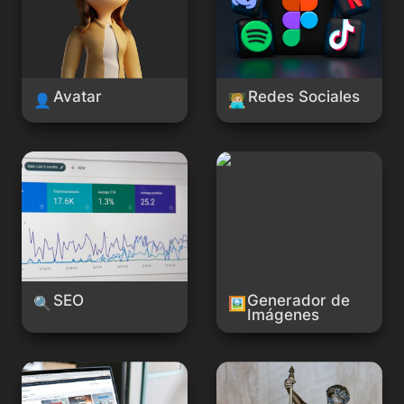
Avatar
Redes Sociales
👤
🧑🏼‍💻
SEO
Generador de Imágenes
SEO
Generador de 
🔍
🖼️
Imágenes
Web
Legal