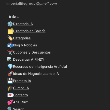
imperiallifegroup
@gmail.com
Links.
⚙️
Directorio IA
🗂️
Directorio en Galería
🏷️
Categorías
📬
Blog y Noticias
✂️
Cupones y Descuentos
Descargar AIFINDY
💎
Recursos de Inteligencia Artificial
🚀
Ideas de Negocio usando IA
💾
Prompts IA
🎓
Cursos IA
💌
Contacto
💕
Aria Cruz
🔍
Search