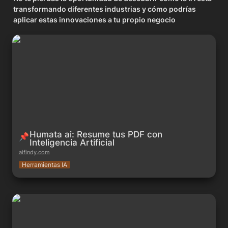
transformando diferentes industrias y cómo podrías 
aplicar estas innovaciones a tu propio negocio
Humata ai: Resume tus PDF con Inteligencia Artificial
Humata ai: Resume tus PDF con 
📌
Inteligencia Artificial
aifindy.com
Herramientas IA
La democratización del diseño visual: cómo la inteligencia
artificial está empoderando a los creadores sin experiencia
técnica