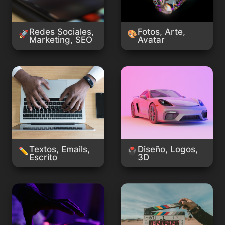
Redes Sociales, 
Fotos, Arte, 
🚀
🎨
Marketing, SEO
Avatar
Textos, Emails, Escrito
Diseño, Logos, 3D
Textos, Emails, 
Diseño, Logos, 
✏️
🖲️
Escrito
3D
Música, Audio, Voz
Vídeo