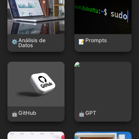
Análisis de 
Prompts
⚙
📝
Datos
GitHub
GPT
GitHub
GPT
🤖
🤖
Planificador
Inmobiliaria/Arquitectura