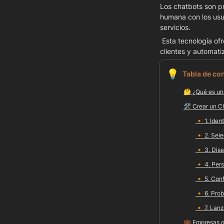
Los chatbots son pr
humana con los usua
servicios.
 Esta tecnología ofrece múltiples beneficios a los negocios, permitiéndoles mejorar la comunicación con los 
clientes y automati
💡
Tabla de co
🤔 
¿Qué es un
🛠️ 
Crear un Ch
🔸 
1. 
Ident
🔸 
2. Sel
🔸 
3. Dise
🔸 
4. Per
🔸 
5. Conf
🔸 
6. Prob
🔸 
7. Lan
💼 
Empresas q