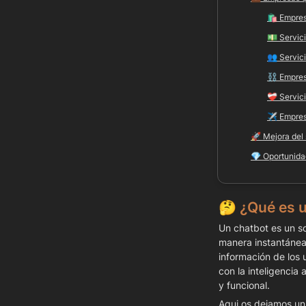
🛍️ Empre
💵 Servici
👥 
Servici
⛓️ 
Empres
❤️‍🩹 
Servic
✈️ 
Empres
🚀 
Mejora del 
💎 
Oportunida
🤔 
¿Qué es 
Un chatbot es un s
manera instantánea 
información de los 
con la inteligencia a
y funcional.
Aqui os dejamos un