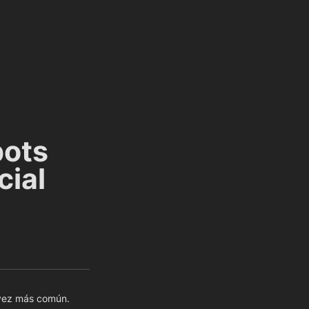
ots 
cial
 vez más común. 