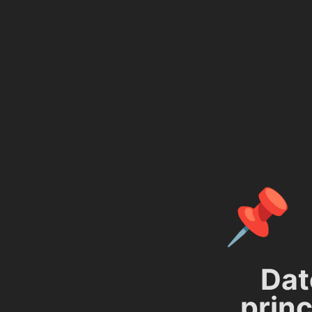
📌
Dato
princ