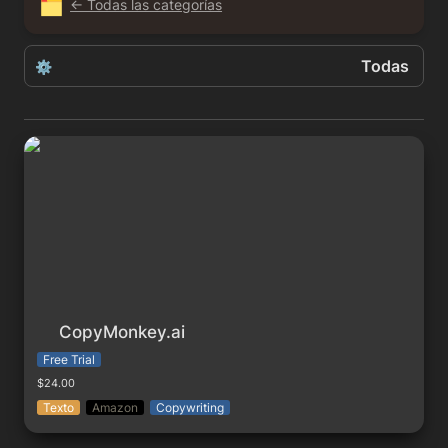
🗂️
← Todas las categorías
Todas
⚙️
Todas
CopyMonkey.ai
Gratis
Freemium
Free-Trial
Pago
CopyMonkey.ai
Free Trial
$24.00
Texto
Amazon
Copywriting