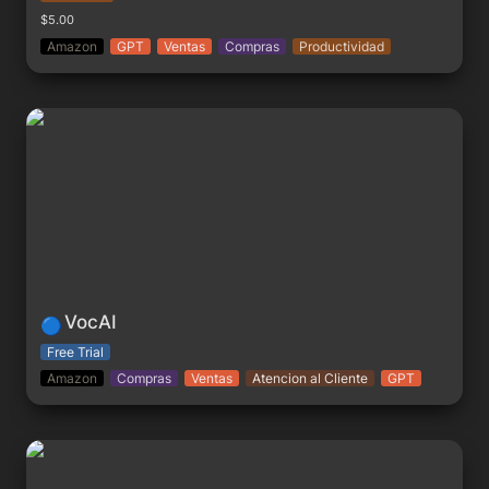
$5.00
Amazon
GPT
Ventas
Compras
Productividad
VocAI
VocAI
🔵
Free Trial
Amazon
Compras
Ventas
Atencion al Cliente
GPT
Whelp