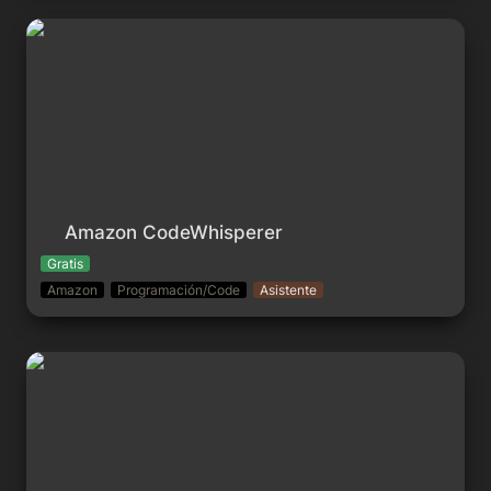
Amazon CodeWhisperer
Amazon CodeWhisperer
Gratis
Amazon
Programación/Code
Asistente
SmartScout