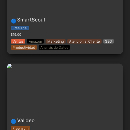
SmartScout
🔵
Free Trial
$19.00
Ventas
Amazon
Marketing
Atencion al Cliente
SEO
Productividad
Analisis de Datos
Valideo
Valideo
🔵
Freemium