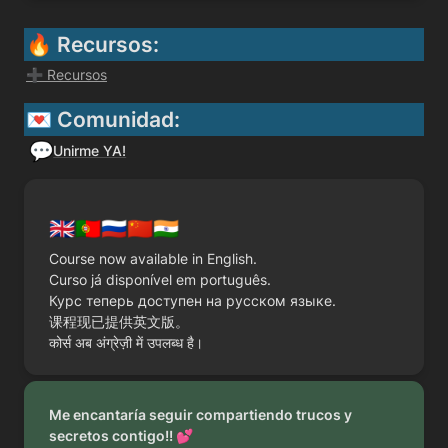
🔥 Recursos: 
➕ Recursos
💌 Comunidad: 
💬
Unirme YA!
🇬🇧🇵🇹🇷🇺🇨🇳🇮🇳
Course now available in English.

Curso já disponível em português.

Курс теперь доступен на русском языке.

课程现已提供英文版。

कोर्स अब अंग्रेज़ी में उपलब्ध है।
Me encantaría seguir compartiendo trucos y 
secretos contigo!! 💕