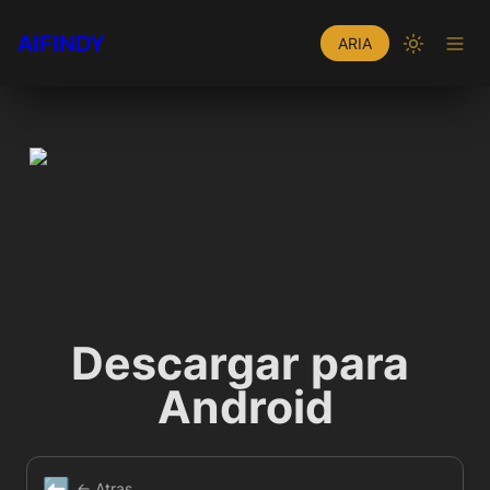
AIFINDY
ARIA
Descargar para 
Android
⬅️
← Atras