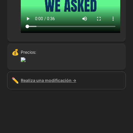
💰
Precios:
✏️
Realiza una modificación →