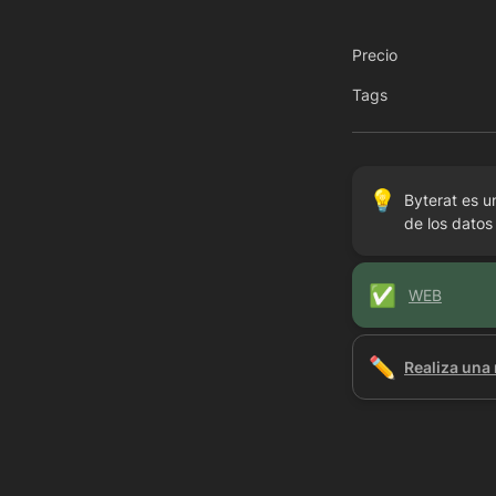
Precio
Tags
💡
Byterat es u
de los datos
✅
WEB
✏️
Realiza una