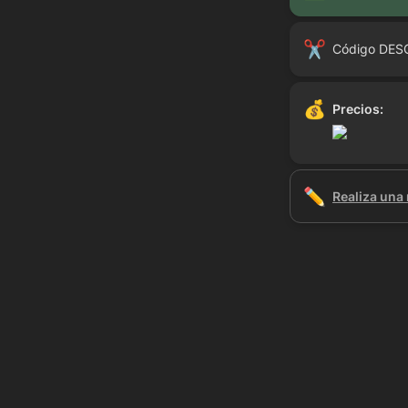
✂️
Código DES
💰
Precios:
✏️
Realiza una