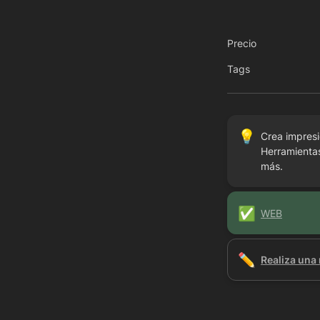
Precio
Tags
💡
Crea impresio
Herramientas
más.
✅
WEB
✏️
Realiza una