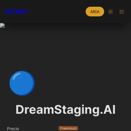
AIFINDY
ARIA
🔵
DreamStaging.AI
Precio
Freemium