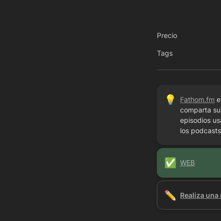
Precio
Tags
💡
Fathom.fm
 
comparta sus
episodios u
los podcasts
✅
WEB
✏️
Realiza una