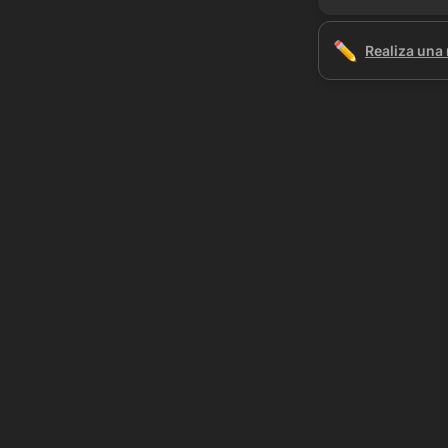
✏️
Realiza una