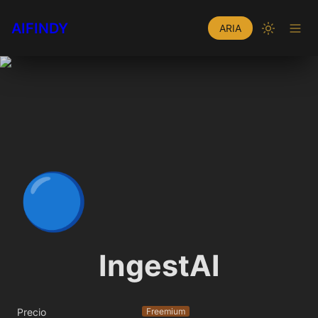
AIFINDY
ARIA
🔵
IngestAI
Precio
Freemium