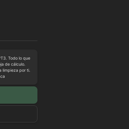
T3. Todo lo que 
a de cálculo. 
impieza por ti. 
nca