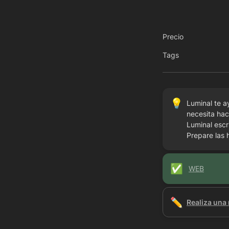
Precio
Tags
💡
Luminal te a
necesita hac
Luminal escr
Prepare las 
✅
WEB
✏️
Realiza una