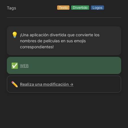
Tags
Texto
Divertido
Logos
💡
¡Una aplicación divertida que convierte los 
nombres de películas en sus emojis 
correspondientes!
✅
WEB
✏️
Realiza una modificación →