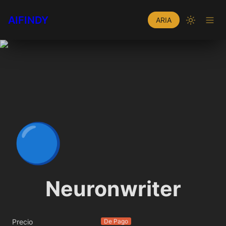
AIFINDY
ARIA
🔵
Neuronwriter
Precio
De Pago