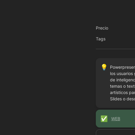
Precio
Tags
💡
Powerpresent
los usuarios
de inteligen
temas o text
artísticos p
Slides o des
✅
WEB