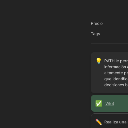
Precio
Tags
💡
RATH le permi
información 
altamente pe
que identifi
decisiones 
✅
WEB
✏️
Realiza una