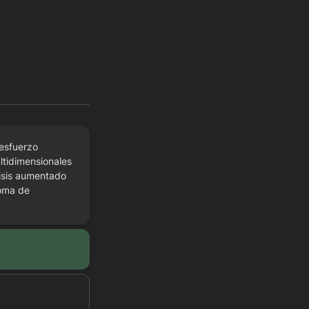
esfuerzo 
tidimensionales 
isis aumentado 
oma de 