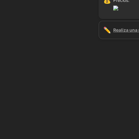
💰
Precios:
✏️
Realiza una