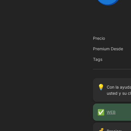
Precio
Premium Desde
Tags
💡
Con la ayuda 
usted y su c
✅
WEB