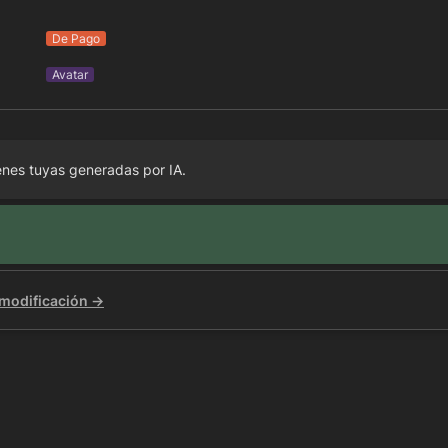
De Pago
Avatar
nes tuyas generadas por IA.
 modificación →