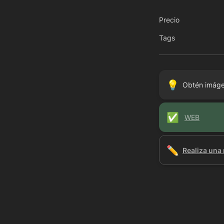
Precio
Tags
💡
Obtén imáge
✅
WEB
✏️
Realiza una