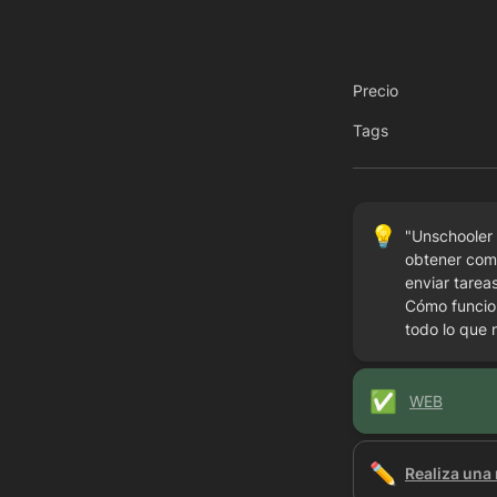
Precio
Tags
💡
"Unschooler 
obtener come
enviar tarea
Cómo funcion
todo lo que 
✅
WEB
✏️
Realiza una