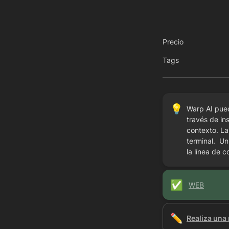
Precio
Tags
💡
Warp AI puede
través de in
contexto. La
terminal.  U
la línea de 
✅
WEB
✏️
Realiza una