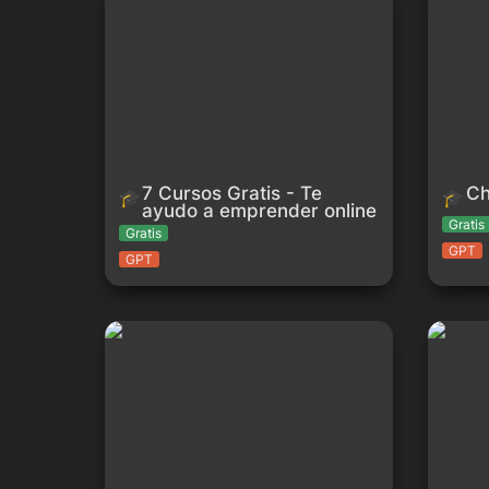
online
7 Cursos Gratis - Te 
Ch
🎓
🎓
ayudo a emprender online
Gratis
Gratis
GPT
GPT
Curso de Prompt Engineering
Curso in
para cre