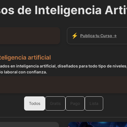
os de Inteligencia Artif
⚡
Publica tu Curso →
ligencia artificial
os en inteligencia artificial, diseñados para todo tipo de niveles
do laboral con confianza.
Todos
Gratis
Pago
Lista
 para profesores
Crea tu Influencer IA con Aria C