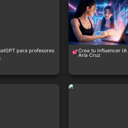
atGPT para profesores
Crea tu Influencer IA 
💕
Aria Cruz
tensivo de herramientas de IA
Getting Started with AI on Jet
adores y creativos