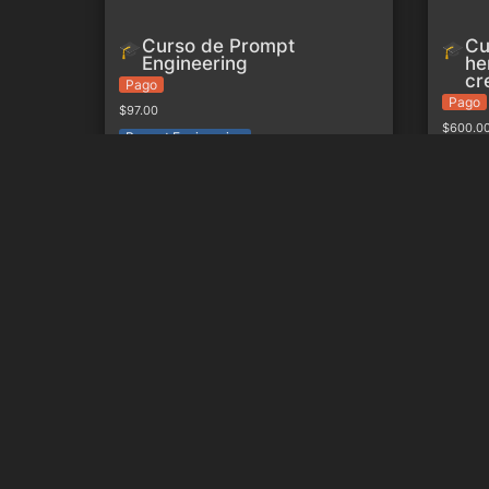
Curso de Prompt 
Cu
🎓
🎓
Engineering
he
cr
Pago
Pago
$97.00
$600.0
Prompt Engineering
Inteligencia artificial y aprendizaje
Introduc
automático
Artificial
Inteligencia artificial y 
In
🎓
🎓
aprendizaje automático
la 
Gratis
Pago