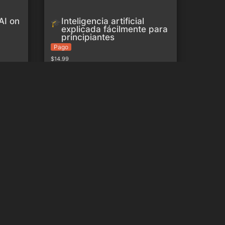
I on 
Inteligencia artificial 
🎓
explicada fácilmente para 
principiantes
Pago
$14.99
Machine Learning
ncia
Principios Básicos de la IA
& 
Principios Básicos de la IA
🎓
 (MDA 
Gratis