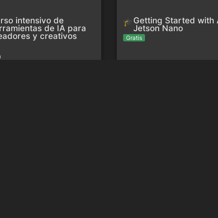
rso intensivo de 
Getting Started with A
🎓
rramientas de IA para 
Jetson Nano
eadores y creativos
Gratis
0
ción al mundo de la Inteligencia
Master Data Analysis & Intelige
Artificial (MDA & IA)
troducción al mundo de 
Master Data Analysis 
🎓
Inteligencia Artificial
Inteligencia Artificial
& IA)
Pago