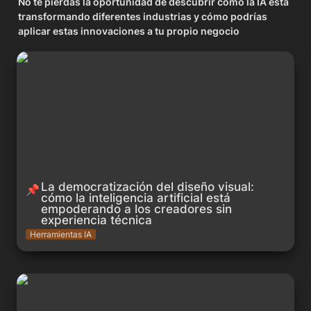
No te pierdas la oportunidad de descubrir cómo la IA está 
transformando diferentes industrias y cómo podrías 
aplicar estas innovaciones a tu propio negocio
La democratización del diseño visual: cómo la inteligencia
artificial está empoderando a los creadores sin experiencia
técnica
La democratización del diseño visual:

📌
cómo la inteligencia artificial está

empoderando a los creadores sin

experiencia técnica
Herramientas IA
Las mejores herramientas de parafrasear impulsadas por IA
en 2023