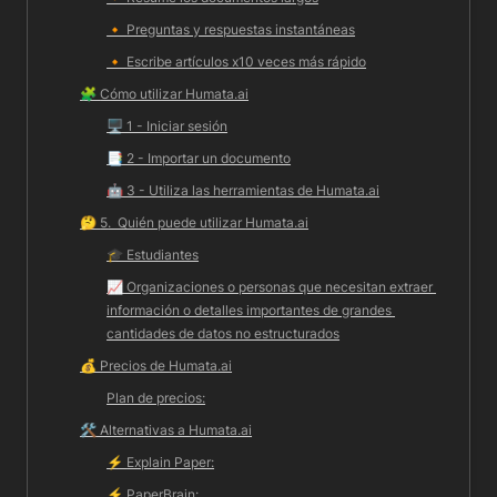
🔸 
Preguntas y respuestas instantáneas
🔸 
Escribe artículos x10 veces más rápido
🧩 
Cómo utilizar Humata.ai
🖥️ 1 - Iniciar sesión
📑 2 - Importar un documento
🤖 3 - Utiliza las herramientas de 
Humata.ai
🤔 
5
.  Quién puede utilizar 
Humata.ai
🎓 Estudiantes
📈 Organizaciones o personas que necesitan extraer 
información o detalles importantes de grandes 
cantidades de datos no estructurados
💰 Precios de 
Humata.ai
Plan de precios:
🛠️ Alternativas a 
Humata.ai
⚡️ 
Explain Paper:
⚡️ 
PaperBrain: