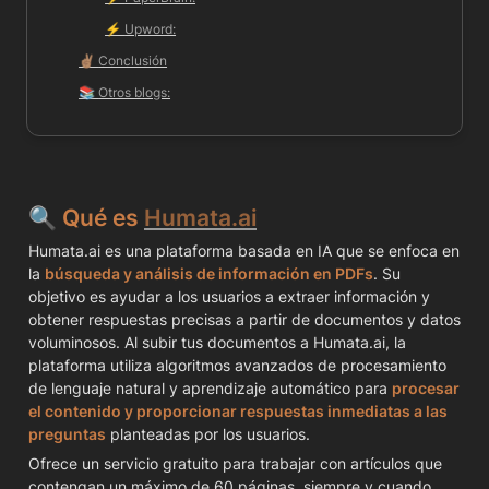
⚡️ 
Upword:
✌🏽 
Conclusión
📚 
Otros blogs:
🔍 Qué es 
Humata.ai
Humata.ai es una plataforma basada en IA que se enfoca en 
la 
búsqueda y análisis de información en PDFs
. Su 
objetivo es ayudar a los usuarios a extraer información y 
obtener respuestas precisas a partir de documentos y datos 
voluminosos. Al subir tus documentos a Humata.ai, la 
plataforma utiliza algoritmos avanzados de procesamiento 
de lenguaje natural y aprendizaje automático para 
procesar 
el contenido y proporcionar respuestas inmediatas a las 
preguntas
 planteadas por los usuarios.
Ofrece un servicio gratuito para trabajar con artículos que 
contengan un máximo de 60 páginas, siempre y cuando 