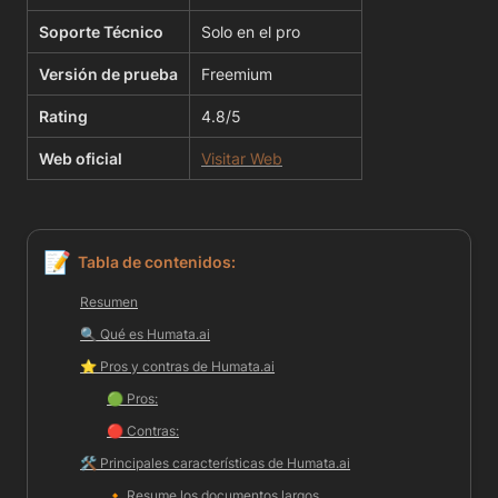
Soporte Técnico
Solo en el pro
Versión de prueba
Freemium
Rating
4.8/5
Web oficial
Visitar Web
📝
Tabla de contenidos:
Resumen
🔍 Qué es 
Humata.ai
⭐️ 
Pros y contras de Humata.ai
🟢 
Pros:
🔴 
Contras:
🛠️ 
Principales características de 
Humata.ai
🔸 
Resume los documentos largos