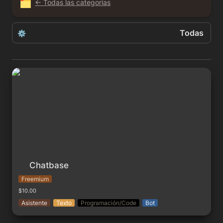
🗂️
← Todas las categorías
Todas
⚙️
Todas
Chatbase
Gratis
Freemium
Free-Trial
Pago
Chatbase
Freemium
$10.00
Asistente
Texto
Programación/Code
Bot