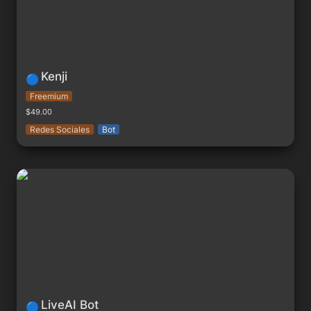
Kenji
🔵
Freemium
$49.00
Redes Sociales
Bot
LiveAI Bot
LiveAI Bot
🔵