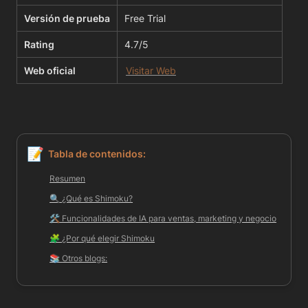
Versión de prueba
Free Trial
Rating
4.7/5
Web oficial
Visitar Web
📝
Tabla de contenidos:
Resumen
🔍 ¿Qué es Shimoku?
🛠️ Funcionalidades de IA para ventas, marketing y negocio
🧩 ¿Por qué elegir Shimoku
📚 
Otros blogs: