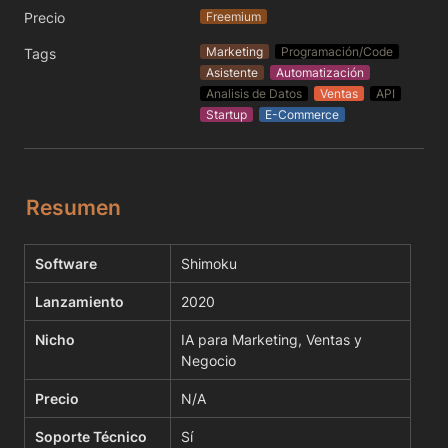
Precio
Freemium
Marketing
Programación/Code
Tags
Asistente
Automatización
Analisis de Datos
Ventas
API
Startup
E-Commerce
Resumen
Software
Shimoku
Lanzamiento
2020
Nicho
IA para Marketing, Ventas y 
Negocio
Precio
N/A
Soporte Técnico
Sí