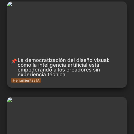
La democratización del diseño visual: cómo la inteligencia
artificial está empoderando a los creadores sin experiencia
técnica
La democratización del diseño visual:

📌
cómo la inteligencia artificial está

empoderando a los creadores sin

experiencia técnica
Herramientas IA
Las mejores herramientas de parafrasear impulsadas por IA
en 2023