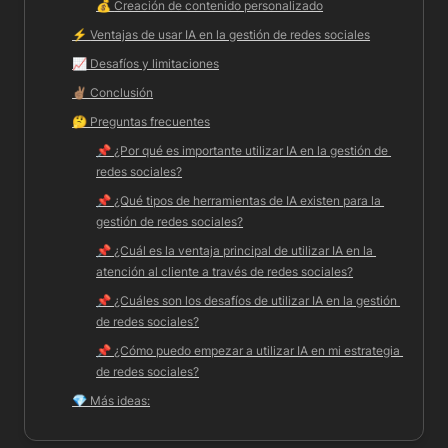
💰 
Creación de contenido personalizado
⚡️ 
Ventajas de usar IA en la gestión de redes sociales
📈 
Desafíos y limitaciones
✌🏽 
Conclusión
🤔 
Preguntas frecuentes
📌 
¿Por qué es importante utilizar IA en la gestión de 
redes sociales?
📌 
¿Qué tipos de herramientas de IA existen para la 
gestión de redes sociales?
📌
 ¿Cuál es la ventaja principal de utilizar IA en la 
atención al cliente a través de redes sociales?
📌 
¿Cuáles son los desafíos de utilizar IA en la gestión 
de redes sociales?
📌 
¿Cómo puedo empezar a utilizar IA en mi estrategia 
de redes sociales?
💎 
Más ideas: