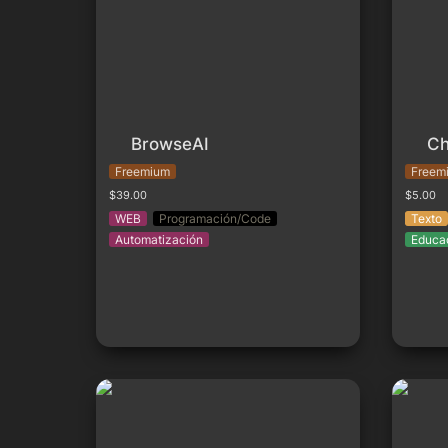
BrowseAI
Ch
Freemium
Freem
$39.00
$5.00
WEB
Programación/Code
Texto
Automatización
Educa
Make.com
AI Studi