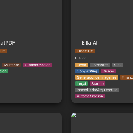
atPDF
Eilla AI
ium
Freemium
$14.00
Asistente
Automatización
Texto
Fotos/Arte
SEO
cion
Copywriting
Diseño
Generador de Imágenes
Finanz
Legal
Startup
Inmobiliaria/Arquitectura
Automatización
o
Artiro