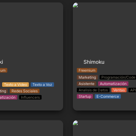
Shimoku
ki
Shimoku
ium
Freemium
Marketing
Programación/Code
Asistente
Automatización
Texto a Video
Texto a Voz
Analisis de Datos
Ventas
API
ting
Redes Sociales
Startup
E-Commerce
atización
Influencers
F
Eilla AI