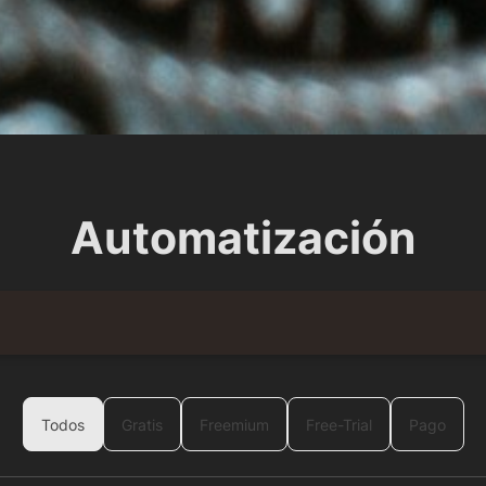
Automatización
Todos
Gratis
Freemium
Free-Trial
Pago