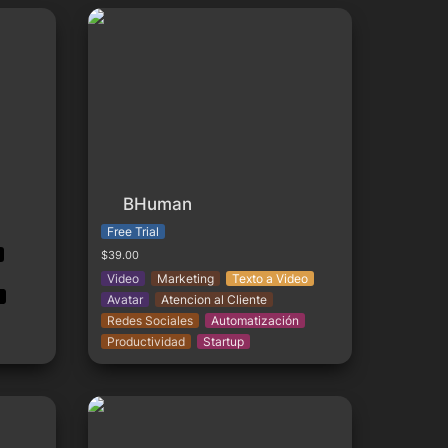
BHuman
BHuman
Free Trial
$39.00
Video
Marketing
Texto a Video
Avatar
Atencion al Cliente
Redes Sociales
Automatización
Productividad
Startup
Excel Formula Bot