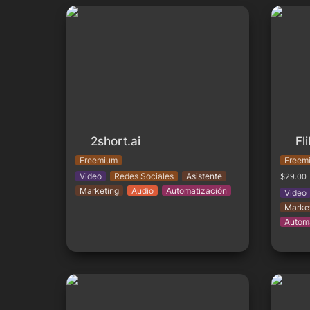
2short.ai
Fliki
2short.ai
Fli
Freemium
Freem
Video
Redes Sociales
Asistente
$29.00
Marketing
Audio
Automatización
Video
Marke
Autom
BrowseAI
ChatPD